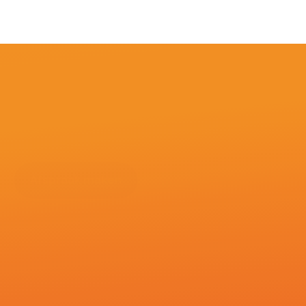
Floor
Stuurwol
Pilates en groepstrainingen en studente fysiotherapie
Afspraak maken