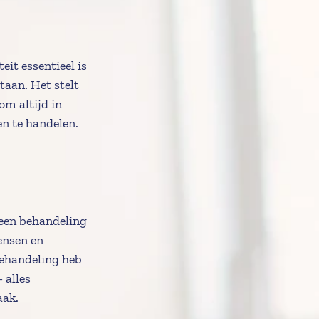
eit essentieel is 
aan. Het stelt 
m altijd in 
en te handelen.
en behandeling 
ensen en 
ehandeling heb 
 alles 
aak.