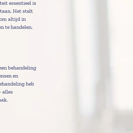
eit essentieel is 
aan. Het stelt 
m altijd in 
en te handelen.
en behandeling 
ensen en 
ehandeling heb 
 alles 
aak.