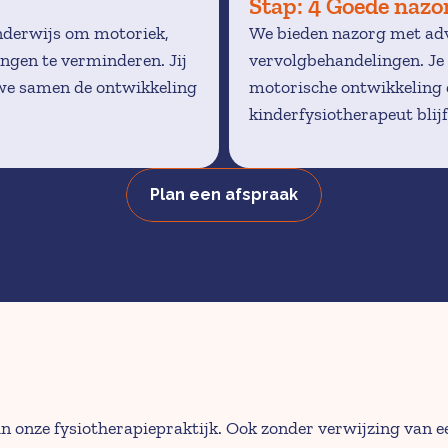
Stap: 4 Goede nazo
nderwijs om motoriek, 
We bieden nazorg met advi
ngen te verminderen. Jij 
vervolgbehandelingen. Je 
 we samen de ontwikkeling 
motorische ontwikkeling e
kinderfysiotherapeut blij
Plan een afspraak
in onze fysiotherapiepraktijk. Ook zonder verwijzing van ee